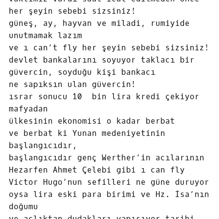
her şeyin sebebi sizsiniz!
güneş, ay, hayvan ve miladi, rumiyide
unutmamak lazım
ve ı can’t fly her şeyin sebebi sizsiniz!
devlet bankalarını soyuyor taklacı bir
güvercin, soyduğu kişi bankacı
ne sapıksın ulan güvercin!
ısrar sonucu 10 bin lira kredi çekiyor
mafyadan
ülkesinin ekonomisi o kadar berbat
ve berbat ki Yunan medeniyetinin
başlangıcıdır,
başlangıcıdır genç Werther’in acılarının
Hezarfen Ahmet Çelebi gibi ı can fly
Victor Hugo’nun sefilleri ne güne duruyor
oysa lira eski para birimi ve Hz. İsa’nın
doğumu
ve açlıktan dudakları yapışıyor tarihi