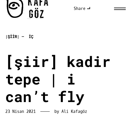
Skip
Share
to
content
|ŞIIR|
IÇ
[şiir] kadir
tepe | i
can’t fly
23 Nisan 2021
by
Ali Kafagöz