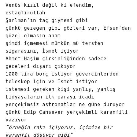
Venüs kızıl değil ki efendim,
estağfirullah
Şarlman’ın taç giymesi gibi
çünkü gezegen gibi gözleri var, Efsun’dan
güzel olmasın anam
şimdi içmemesi mümkün mü tersten
sigarasını, İsmet içiyor
Ahmet Haşim çirkinliğinden sadece
geceleri dışarı çıkıyor
1000 lira borç istiyor güvercinlerden
teleskop için ve İsmet istiyor
istemesi gereken kişi yanlış, yanlış
Lidyayaların ilk parayı icadı
yerçekimsiz astronatlar ne güne duruyor
çünkü Edip Cansever yerçekimli karanfili
yazıyor
“örneğin rakı içiyoruz, içimize bir
karanfil düşüyor gibi”