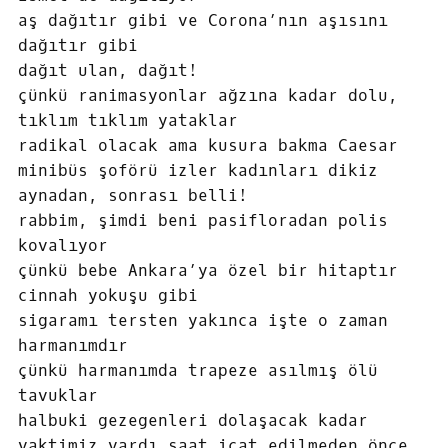
aş dağıtır gibi ve Corona’nın aşısını
dağıtır gibi
dağıt ulan, dağıt!
çünkü ranimasyonlar ağzına kadar dolu,
tıklım tıklım yataklar
radikal olacak ama kusura bakma Caesar
minibüs şoförü izler kadınları dikiz
aynadan, sonrası belli!
rabbim, şimdi beni pasifloradan polis
kovalıyor
çünkü bebe Ankara’ya özel bir hitaptır
cinnah yokuşu gibi
sigaramı tersten yakınca işte o zaman
harmanımdır
çünkü harmanımda trapeze asılmış ölü
tavuklar
halbuki gezegenleri dolaşacak kadar
vaktimiz vardı saat icat edilmeden önce